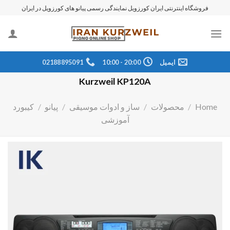
رش
فروشگاه اینترنتی ایران کورزویل نمایندگی رسمی پیانو های کورزویل در ایران
ه
حتوا
ایمیل
20:00 - 10:00
02188895091
Kurzweil KP120A
Home
/
محصولات
/
ساز و ادوات موسیقی
/
پیانو
/
کیبورد
آموزشی