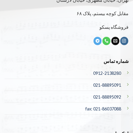
مقابل کوچه بیستم، پلاک ۶۸
فروشگاه پسکو
شماره تماس
0912-2138280
021-88895091
021-88895092
fax: 021-86037088