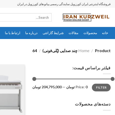
رش
فروشگاه اینترنتی ایران کورزویل نمایندگی رسمی پیانو های کورزویل در ایران
ه
Search
حتوا
for:
خانه
محصولات
مقالات
شرایط گارانتی
درباره ما
ارتباط با ما
Product چند صدایی (پُلی‌فونی)
/
Home
/
64
فیلتر براساس قیمت:
Max
Min
0 تومان
Price:
—
204,795,000 تومان
FILTER
price
price
دسته‌های محصولات