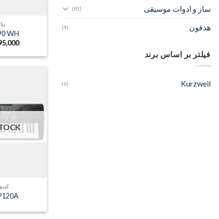
ساز و ادوات موسیقی
(81)
پیا
هدفون
(4)
M90 WH
95,000
فیلتر بر اساس برند
Kurzweil
(6)
STOCK
کیبو
KP120A