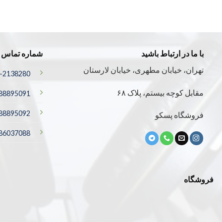
با ما در ارتباط باشید
شماره تماس
تهران، خیابان مطهری، خیابان لارستان
-2138280
مقابل کوچه بیستم، پلاک ۶۸
88895091
88895092
فروشگاه پسکو
-86037088
فروشگاه