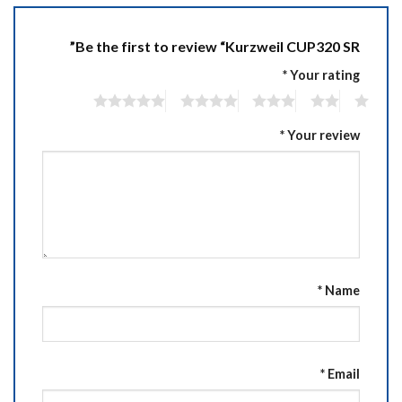
Be the first to review “Kurzweil CUP320 SR”
*
Your rating
5
4
3
2
1
*
Your review
*
Name
*
Email