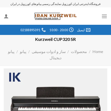
رش
فروشگاه اینترنتی ایران کورزویل نمایندگی رسمی پیانو های کورزویل در ایران
ه
حتوا
ایمیل
20:00 - 10:00
02188895091
Kurzweil CUP320 SR
Home
/
محصولات
/
ساز و ادوات موسیقی
/
پیانو
/
پیانو
دیجیتال