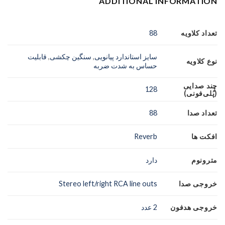
ADDITIONAL INFORMATION
تعداد کلاویه
88
سایز استاندارد پیانویی
,
سنگین چکشی
,
قابلیت
نوع کلاویه
حساس به شدت ضربه
چند صدایی
128
(پُلی‌فونی)
تعداد صدا
88
افکت ها
Reverb
مترونوم
دارد
خروجی صدا
Stereo left/right RCA line outs
خروجی هدفون
2 عدد