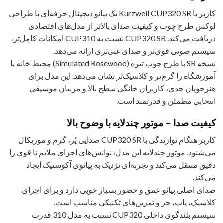
کاربر با Kurzweil CUP320 SR یک پیانو دیجیتال حرفه‌ای با طراحی
لوکس طرح چوب و کیفیت صدای بالاتر از مدل‌های اقتصادی
دریافت می‌کند. CUP320 SR نسبت به CUP310 امکانات کامل‌تر،
سیستم صوتی قوی‌تر و صدای غنی‌تری ارائه می‌دهد.
نسخه SR با طرح چوب تیره (Simulated Rosewood) محیط خانه یا
آموزشگاه را گرم‌تر و کلاسیک‌تر نشان می‌دهد. این مدل برای
هنرجویان جدی، کاربران خانگی سطح بالا و مربیان موسیقی
انتخابی مطمئن و قدرتمند است.
کیفیت صدا – موتور چندلایه با وضوح بالا
کاربر هنگام نوازندگی با CUP320 SR صدایی پُر، گرم و موزیکال
می‌شنود. موتور چندلایه این مدل، نوانس‌های اجرای ملایم تا قوی را
دقیق منتقل می‌کند و تجربه‌ای نزدیک به پیانوی آکوستیک ایجاد
می‌کند.
صدای اصلی پیانو عمق و حضور بسیار خوبی دارد و برای اجرای
کلاسیک، پاپ، جز و تمرین‌های تکنیکی مناسب است.
سیستم بلندگوی داخلی CUP320 نسبت به مدل 310 قدرت