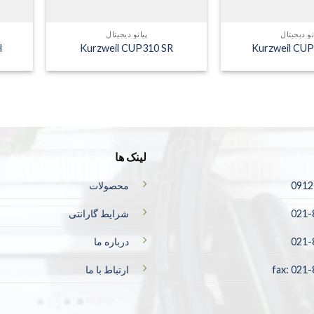
نو دیجیتال
پیانو دیجیتال
H
Kurzweil CUP310 SR
Kurzweil CU
لینک ها
0912
محصولات
021-
شرایط گارانتی
021-
درباره ما
fax: 021
ارتباط با ما