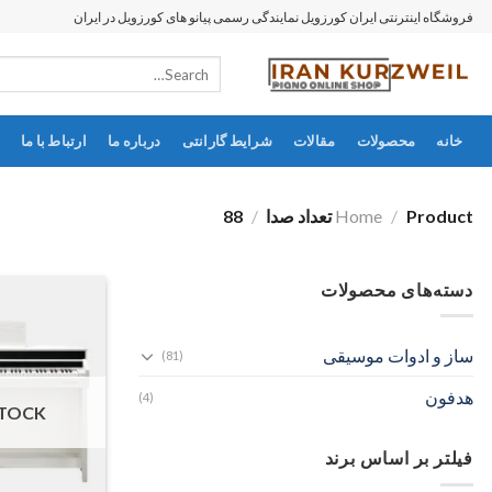
رش
فروشگاه اینترنتی ایران کورزویل نمایندگی رسمی پیانو های کورزویل در ایران
ه
Search
حتوا
for:
خانه
محصولات
مقالات
شرایط گارانتی
درباره ما
ارتباط با ما
Product تعداد صدا
/
Home
/
88
دسته‌های محصولات
ساز و ادوات موسیقی
(81)
هدفون
(4)
STOCK
فیلتر بر اساس برند