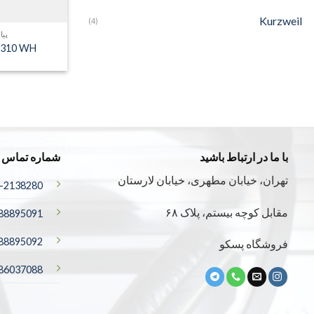
Kurzweil
(4)
پیا
P310 WH
با ما در ارتباط باشید
شماره تماس
تهران، خیابان مطهری، خیابان لارستان
-2138280
مقابل کوچه بیستم، پلاک ۶۸
88895091
88895092
فروشگاه پسکو
-86037088