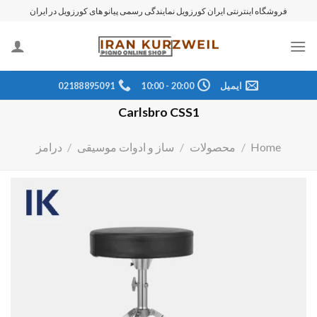
رش
فروشگاه اینترنتی ایران کورزویل نمایندگی رسمی پیانو های کورزویل در ایران
ه
حتوا
ایمیل
20:00 - 10:00
02188895091
Carlsbro CSS1
Home
/
محصولات
/
ساز و ادوات موسیقی
/
درامز