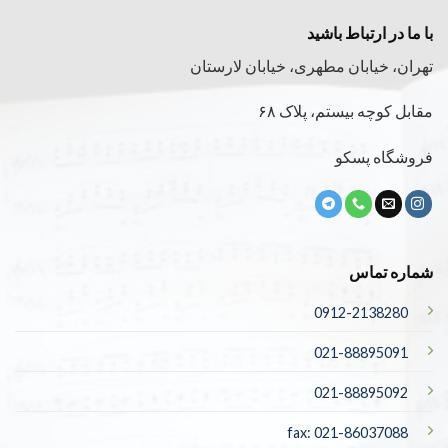
با ما در ارتباط باشید
تهران، خیابان مطهری، خیابان لارستان
مقابل کوچه بیستم، پلاک ۶۸
فروشگاه پسکو
شماره تماس
0912-2138280
021-88895091
021-88895092
fax: 021-86037088