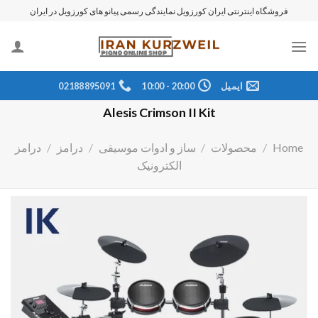
رش
فروشگاه اینترنتی ایران کورزویل نمایندگی رسمی پیانو های کورزویل در ایران
ه
حتوا
ایمیل
20:00 - 10:00
02188895091
Alesis Crimson II Kit
Home
/
محصولات
/
ساز و ادوات موسیقی
/
درامز
/
درامز
الکترونیک