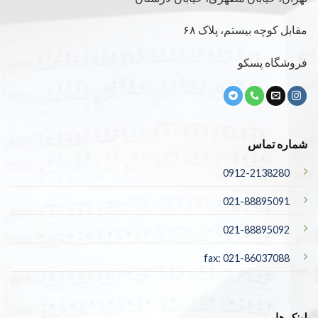
مقابل کوچه بیستم، پلاک ۶۸
فروشگاه پسکو
شماره تماس
0912-2138280
021-88895091
021-88895092
fax: 021-86037088
لینک ها