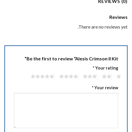
REVIEWS (0)
Reviews
There are no reviews yet.
Be the first to review “Alesis Crimson II Kit”
*
Your rating
5
4
3
2
1
*
Your review