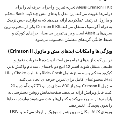
Alesis Crimson II Kit تجربه تمرین و اجرای حرفه‌ای را برای
درامرها تقویت می‌کند. این مدل با پدهای مش چندلایه، Rack محکم
و ماژول قدرتمند عملکردی ارائه می‌دهد که به نوازنده حس نزدیک
به درام آکوستیک منتقل می‌کند. Crimson II Kit یکی از محبوب‌ترین
سری‌های Alesis است و برای تمرین بی‌صدا، اجراهای کوچک و
ضبط خانگی گزینه‌ای مطمئن محسوب می‌شود.
ویژگی‌ها و امکانات (پدهای مش و ماژول Crimson II)
در این کیت از پدهای تمام‌مش استفاده شده تا ضربات دقیق و
طبیعی منتقل شوند. اسنر 12 اینچ دو ناحیه‌ای، سه تام واکنش‌پذیر،
کیک‌پد محکم و سه سنج شامل Ride، Crash با قابلیت Choke و Hi-
Hat، مجموعه‌ای کامل برای تمرین حرفه‌ای ایجاد می‌کنند.
ماژول Crimson II بیش از 600 صدای درام، 70 کیت آماده و 20
کیت قابل‌ویرایش ارائه می‌دهد. صفحه‌نمایش روشن دسترسی به
پارامترها را سریع می‌کند و کنترل‌ها باعث می‌شوند نوازنده صداها
را بدون پیچیدگی تغییر دهد.
ورودی AUX امکان تمرین همراه موزیک را ایجاد می‌کند و USB-