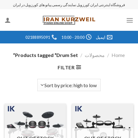
رش
فروشگاه اینترنتی ایران کورزویل نمایندگی رسمی پیانو های کورزویل در ایران
ه
حتوا
ایمیل
20:00 - 10:00
02188895091
Home
/
محصولات
/
Products tagged “Drum Set”
FILTER