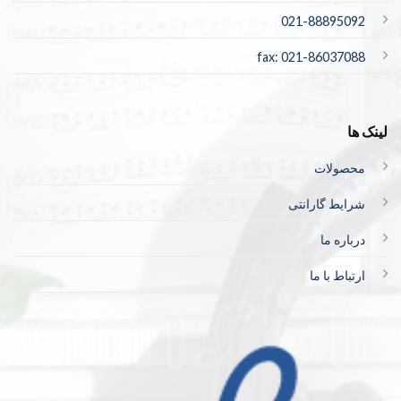
021-88895092
fax: 021-86037088
لینک ها
محصولات
شرایط گارانتی
درباره ما
ارتباط با ما