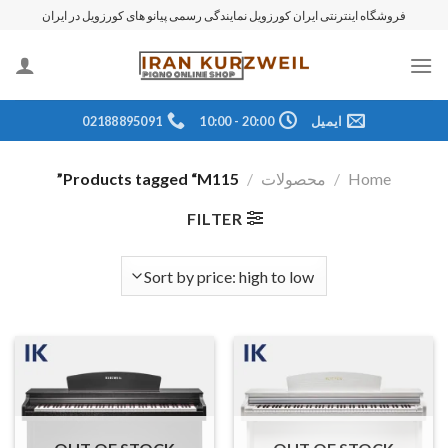
رش
فروشگاه اینترنتی ایران کورزویل نمایندگی رسمی پیانو های کورزویل در ایران
ه
حتوا
ایمیل
20:00 - 10:00
02188895091
Home
/
محصولات
/
Products tagged “M115”
FILTER