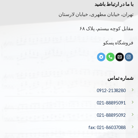
با ما در ارتباط باشید
تهران، خیابان مطهری، خیابان لارستان
مقابل کوچه بیستم، پلاک ۶۸
فروشگاه پسکو
شماره تماس
0912-2138280
021-88895091
021-88895092
fax: 021-86037088