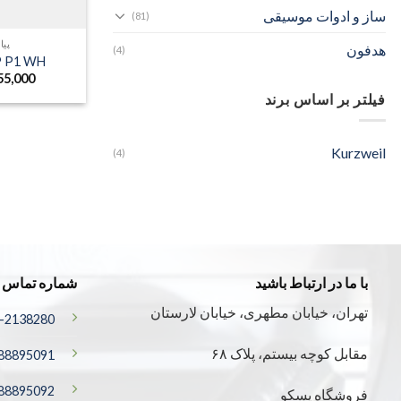
ساز و ادوات موسیقی
(81)
پیا
هدفون
(4)
P P1 WH
55,000
فیلتر بر اساس برند
Kurzweil
(4)
با ما در ارتباط باشید
شماره تماس
تهران، خیابان مطهری، خیابان لارستان
-2138280
مقابل کوچه بیستم، پلاک ۶۸
88895091
88895092
فروشگاه پسکو