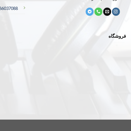
-86037088
فروشگاه