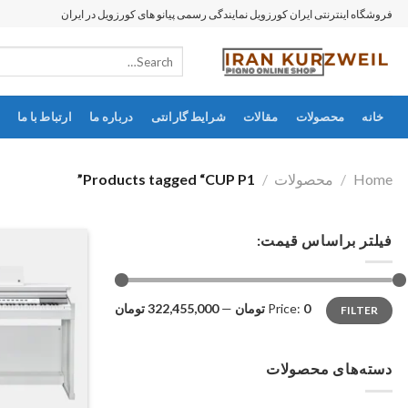
رش
فروشگاه اینترنتی ایران کورزویل نمایندگی رسمی پیانو های کورزویل در ایران
ه
Search
حتوا
for:
خانه
محصولات
مقالات
شرایط گارانتی
درباره ما
ارتباط با ما
Home
/
محصولات
/
Products tagged “CUP P1”
فیلتر براساس قیمت:
Max
Min
0 تومان
Price:
—
322,455,000 تومان
FILTER
price
price
دسته‌های محصولات