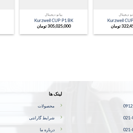
نو دیجیتال
پیانو دیجیتال
Kurzweil CUP P1 BK
Kurzweil CU
322,4
تومان
305,025,000
تومان
لینک ها
0912
محصولات
021-
شرایط گارانتی
021-
درباره ما