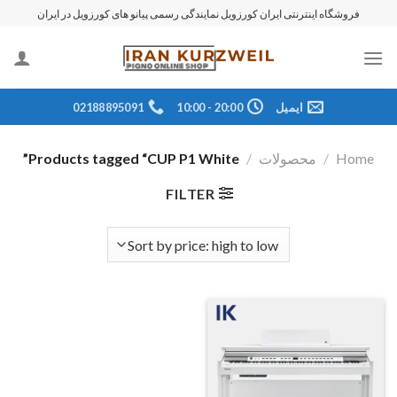
رش
فروشگاه اینترنتی ایران کورزویل نمایندگی رسمی پیانو های کورزویل در ایران
ه
حتوا
ایمیل
20:00 - 10:00
02188895091
Home
/
محصولات
/
Products tagged “CUP P1 White”
FILTER