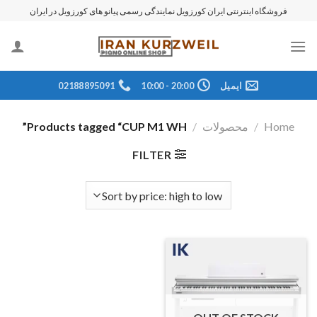
رش
فروشگاه اینترنتی ایران کورزویل نمایندگی رسمی پیانو های کورزویل در ایران
ه
حتوا
ایمیل
20:00 - 10:00
02188895091
Home
/
محصولات
/
Products tagged “CUP M1 WH”
FILTER