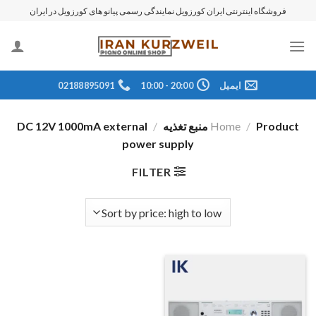
رش
فروشگاه اینترنتی ایران کورزویل نمایندگی رسمی پیانو های کورزویل در ایران
ه
حتوا
ایمیل
20:00 - 10:00
02188895091
Product منبع تغذیه
/
Home
/
DC 12V 1000mA external
power supply
FILTER