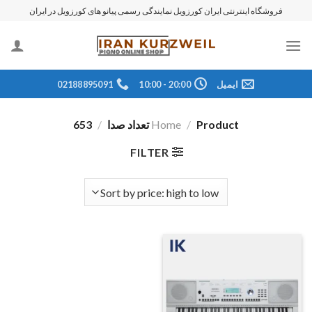
رش
فروشگاه اینترنتی ایران کورزویل نمایندگی رسمی پیانو های کورزویل در ایران
ه
حتوا
ایمیل
20:00 - 10:00
02188895091
Product تعداد صدا
/
Home
/
653
FILTER