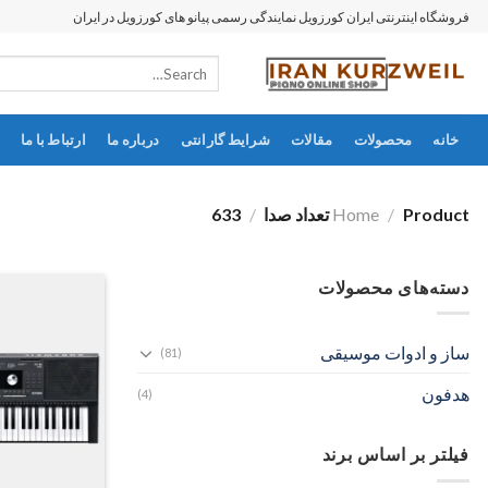
رش
فروشگاه اینترنتی ایران کورزویل نمایندگی رسمی پیانو های کورزویل در ایران
ه
Search
حتوا
for:
خانه
محصولات
مقالات
شرایط گارانتی
درباره ما
ارتباط با ما
Product تعداد صدا
/
Home
/
633
دسته‌های محصولات
ساز و ادوات موسیقی
(81)
هدفون
(4)
فیلتر بر اساس برند