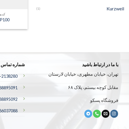
Kurzweil
(1)
کیبو
KP100
با ما در ارتباط باشید
شماره تماس
تهران، خیابان مطهری، خیابان لارستان
-2138280
مقابل کوچه بیستم، پلاک ۶۸
88895091
88895092
فروشگاه پسکو
-86037088